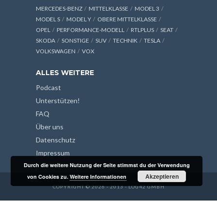
MERCEDES-BENZ
MITTELKLASSE
MODEL 3
MODEL S
MODEL Y
OBERE MITTELKLASSE
OPEL
PERFORMANCE-MODELL
RTLPLUS
SEAT
SKODA
SONSTIGE
SUV
TECHNIK
TESLA
VOLKSWAGEN
VOX
ALLES WEITERE
Podcast
Unterstützen!
FAQ
Über uns
Datenschutz
Impressum
Durch die weitere Nutzung der Seite stimmst du der Verwendung
Akzeptieren
von Cookies zu.
Weitere Informationen
COPYRIGHT © 2026 - 2013 - LOG42 GMBH