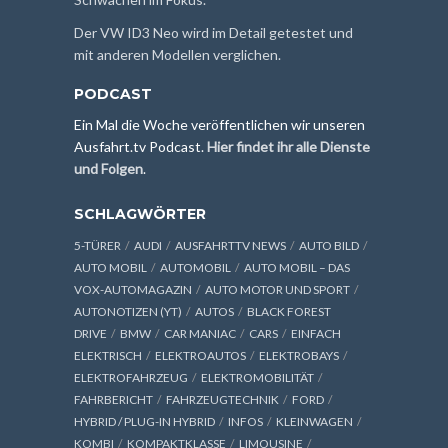
Der VW ID3 Neo wird im Detail getestet und
mit anderen Modellen verglichen.
PODCAST
Ein Mal die Woche veröffentlichen wir unseren
Ausfahrt.tv Podcast.
Hier findet ihr alle Dienste
und Folgen
.
SCHLAGWÖRTER
5-TÜRER
AUDI
AUSFAHRTTV NEWS
AUTO BILD
AUTO MOBIL
AUTOMOBIL
AUTO MOBIL – DAS
VOX-AUTOMAGAZIN
AUTO MOTOR UND SPORT
AUTONOTIZEN (YT)
AUTOS
BLACK FOREST
DRIVE
BMW
CAR MANIAC
CARS
EINFACH
ELEKTRISCH
ELEKTROAUTOS
ELEKTROBAYS
ELEKTROFAHRZEUG
ELEKTROMOBILITÄT
FAHRBERICHT
FAHRZEUGTECHNIK
FORD
HYBRID / PLUG-IN HYBRID
INFOS
KLEINWAGEN
KOMBI
KOMPAKTKLASSE
LIMOUSINE