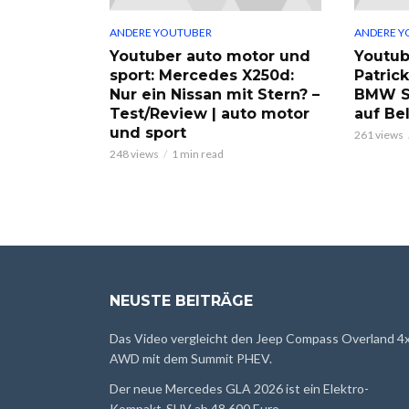
ANDERE YOUTUBER
ANDERE Y
Youtuber auto motor und
Youtub
sport: Mercedes X250d:
Patric
Nur ein Nissan mit Stern? –
BMW S
Test/Review | auto motor
auf Be
und sport
261 views
248 views
1 min read
NEUSTE BEITRÄGE
Das Video vergleicht den Jeep Compass Overland 4
AWD mit dem Summit PHEV.
Der neue Mercedes GLA 2026 ist ein Elektro-
Kompakt-SUV ab 48.600 Euro.