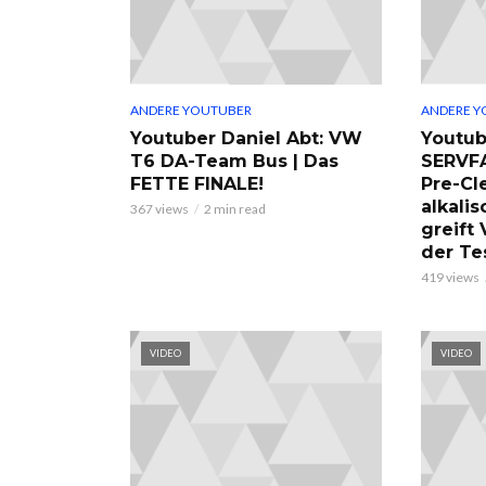
ANDERE YOUTUBER
ANDERE Y
Youtuber Daniel Abt: VW
Youtub
T6 DA-Team Bus | Das
SERVF
FETTE FINALE!
Pre-Cl
alkalis
367 views
2 min read
greift
der Te
419 views
VIDEO
VIDEO