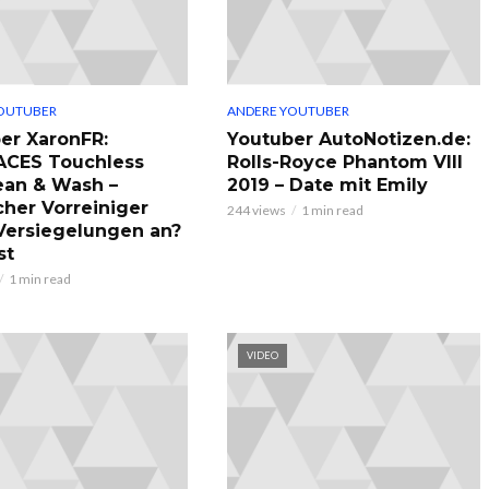
OUTUBER
ANDERE YOUTUBER
er XaronFR:
Youtuber AutoNotizen.de:
ACES Touchless
Rolls-Royce Phantom VIII
ean & Wash –
2019 – Date mit Emily
cher Vorreiniger
244 views
1 min read
 Versiegelungen an?
st
1 min read
VIDEO