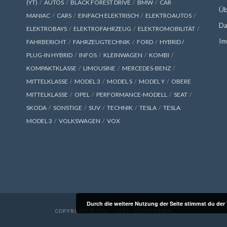
(YT)
AUTOS
BLACK FOREST DRIVE
BMW
CAR
Üb
MANIAC
CARS
EINFACH ELEKTRISCH
ELEKTROAUTOS
Da
ELEKTROBAYS
ELEKTROFAHRZEUG
ELEKTROMOBILITÄT
Im
FAHRBERICHT
FAHRZEUGTECHNIK
FORD
HYBRID /
PLUG-IN HYBRID
INFOS
KLEINWAGEN
KOMBI
KOMPAKTKLASSE
LIMOUSINE
MERCEDES-BENZ
MITTELKLASSE
MODEL 3
MODEL S
MODEL Y
OBERE
MITTELKLASSE
OPEL
PERFORMANCE-MODELL
SEAT
SKODA
SONSTIGE
SUV
TECHNIK
TESLA
TESLA
MODEL 3
VOLKSWAGEN
VOX
Durch die weitere Nutzung der Seite stimmst du de
COPYRIGHT © 2026 - 2013 - LOG42 GMBH