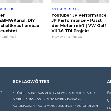
OUTUBER
ANDERE YOUTUBER
er
Youtuber JP Performance:
ksBMWKanal: DIY
JP Performance – Passt
chaltknauf umbau
der Motor rein? | VW Golf
leuchtet
VII 1.6 TDI Projekt
1 min read
391 views
2 min read
SCHLAGWÖRTER
A
xe
Po
5-TÜRER
AUDI
AUSFAHRTTV NEWS
AUTO BILD
AUTO
MOBIL
AUTOMOBIL
AUTO MOBIL – DAS VOX-
Un
AUTOMAGAZIN
AUTO MOTOR UND SPORT
AUTONOTIZEN
F