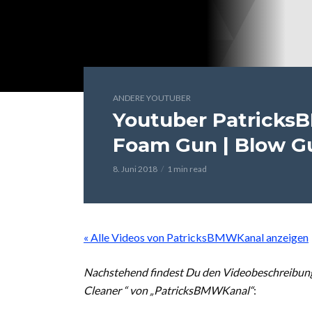
ANDERE YOUTUBER
Youtuber Patrick
Foam Gun | Blow G
8. Juni 2018
1 min read
« Alle Videos von PatricksBMWKanal anzeigen
Nachstehend findest Du den Videobeschreibun
Cleaner “ von „PatricksBMWKanal“
: