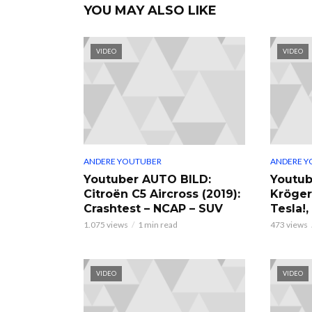
YOU MAY ALSO LIKE
VIDEO
VIDEO
ANDERE YOUTUBER
ANDERE Y
Youtuber AUTO BILD:
Youtub
Citroën C5 Aircross (2019):
Kröger
Crashtest – NCAP – SUV
Tesla!
1.075 views
1 min read
473 views
VIDEO
VIDEO