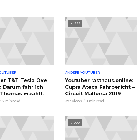
VIDEO
OUTUBER
ANDERE YOUTUBER
er T&T Tesla Ove
Youtuber rasthaus.online:
: Darum fahr ich
Cupra Ateca Fahrbericht –
, Thomas erzählt.
Circuit Mallorca 2019
2 min read
355 views
1 min read
VIDEO