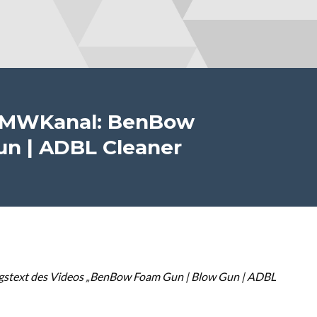
sBMWKanal: BenBow
un | ADBL Cleaner
gstext des Videos „BenBow Foam Gun | Blow Gun | ADBL