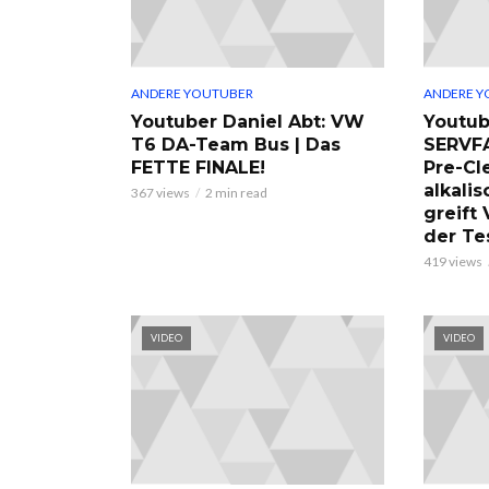
ANDERE YOUTUBER
ANDERE Y
Youtuber Daniel Abt: VW
Youtub
T6 DA-Team Bus | Das
SERVF
FETTE FINALE!
Pre-Cl
alkalis
367 views
2 min read
greift
der Te
419 views
VIDEO
VIDEO