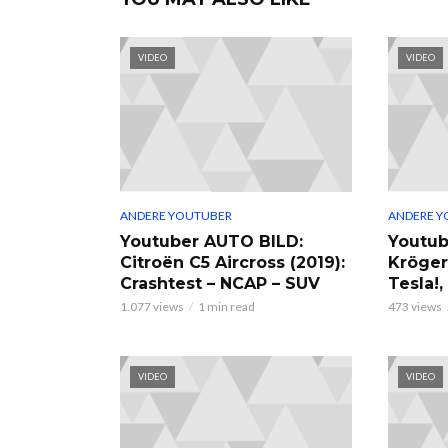
VIDEO
VIDEO
ANDERE YOUTUBER
ANDERE Y
Youtuber AUTO BILD:
Youtub
Citroën C5 Aircross (2019):
Kröger
Crashtest – NCAP – SUV
Tesla!
1.077 views
1 min read
473 views
VIDEO
VIDEO