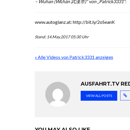
– Wuhan (Wǔhàn 武漢市)“ von „Patrick3331“
:
www.autoglanz.at: http://bit.ly/2oSeanK
Stand: 14.May.2017 05:30 Uhr
« Alle Videos von Patrick3331 anzeigen
AUSFAHRT.TV RE
VIEW ALL POSTS
YOU MAY ALSO LIKE