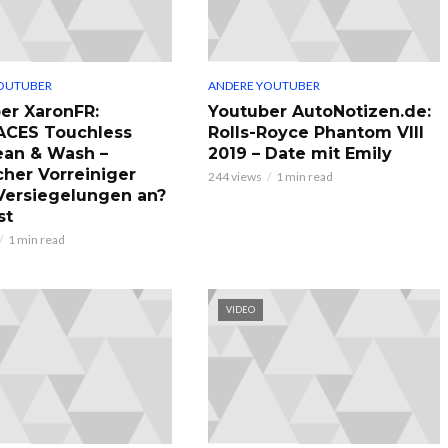
OUTUBER
ANDERE YOUTUBER
er XaronFR:
Youtuber AutoNotizen.de:
ACES Touchless
Rolls-Royce Phantom VIII
ean & Wash –
2019 – Date mit Emily
cher Vorreiniger
244 views
1 min read
 Versiegelungen an?
st
1 min read
VIDEO