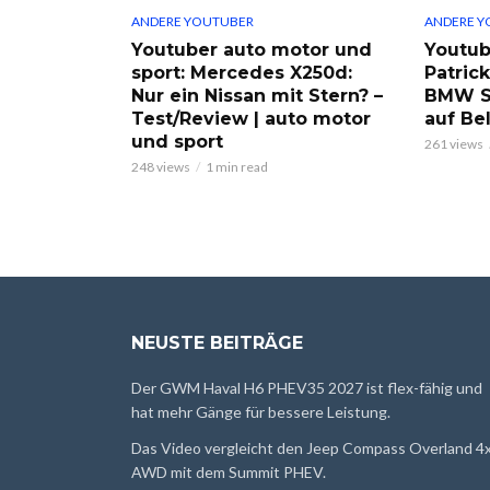
ANDERE YOUTUBER
ANDERE Y
Youtuber auto motor und
Youtub
sport: Mercedes X250d:
Patric
Nur ein Nissan mit Stern? –
BMW S
Test/Review | auto motor
auf Be
und sport
261 views
248 views
1 min read
NEUSTE BEITRÄGE
Der GWM Haval H6 PHEV35 2027 ist flex-fähig und
hat mehr Gänge für bessere Leistung.
Das Video vergleicht den Jeep Compass Overland 4
AWD mit dem Summit PHEV.