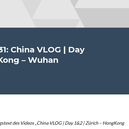
31: China VLOG | Day
gKong – Wuhan
stext des Videos „China VLOG | Day 1&2 | Zürich – HongKong