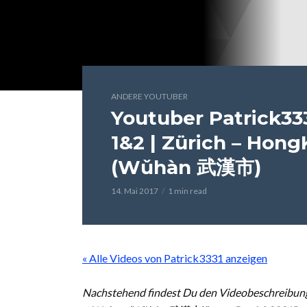
ANDERE YOUTUBER
Youtuber Patrick33
1&2 | Zürich – Hon
(Wǔhàn 武漢市)
14. Mai 2017
1 min read
« Alle Videos von Patrick3331 anzeigen
Nachstehend findest Du den Videobeschreibung