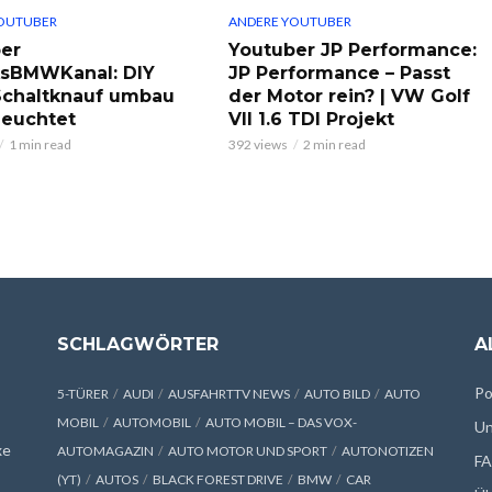
OUTUBER
ANDERE YOUTUBER
er
Youtuber JP Performance:
ksBMWKanal: DIY
JP Performance – Passt
chaltknauf umbau
der Motor rein? | VW Golf
leuchtet
VII 1.6 TDI Projekt
1 min read
392 views
2 min read
SCHLAGWÖRTER
A
Po
5-TÜRER
AUDI
AUSFAHRTTV NEWS
AUTO BILD
AUTO
MOBIL
AUTOMOBIL
AUTO MOBIL – DAS VOX-
Un
xe
AUTOMAGAZIN
AUTO MOTOR UND SPORT
AUTONOTIZEN
F
(YT)
AUTOS
BLACK FOREST DRIVE
BMW
CAR