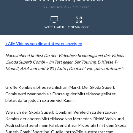
27. Januar 2018
1 min read
WATCH LATER
CINEMA MODE
« Alle Videos von die autotester anzeigen
Nachstehend findest Du den Videobeschreibungstext des Videos
„Skoda Superb Combi – Im Test gegen 5er Touring, E-Klasse T-
Modell, A6 Avant und V90 | Auto | Deutsch“ von „die autotester“
:
Große Kombis gibt es reichlich am Markt. Der Skoda Superb
Combi wird zwar noch als Fahrzeug der Mittelklasse gelistet,
bietet dafür jedoch extrem viel Raum.
Wie sich der Skoda Superb Combi im Vergleich zu den Luxus-
Kombis der oberen Mittelklasse von Mercedes, BMW, Volvo und
Audi schlägt zeigt mein Fahrbericht zur Probefahrt mit dem Skoda
Superb Combi Sportline. Quelle: http://die-autotester.com