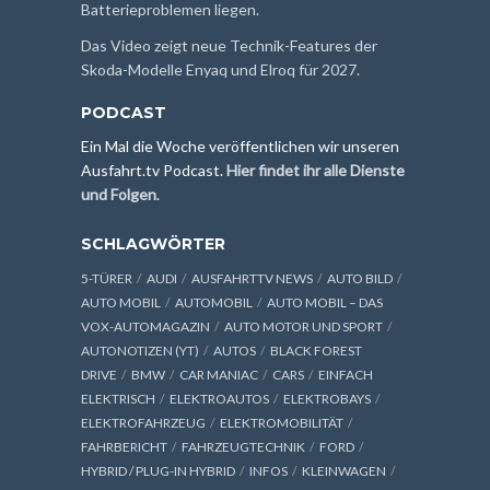
Batterieproblemen liegen.
Das Video zeigt neue Technik-Features der
Skoda-Modelle Enyaq und Elroq für 2027.
PODCAST
Ein Mal die Woche veröffentlichen wir unseren
Ausfahrt.tv Podcast.
Hier findet ihr alle Dienste
und Folgen
.
SCHLAGWÖRTER
5-TÜRER
AUDI
AUSFAHRTTV NEWS
AUTO BILD
AUTO MOBIL
AUTOMOBIL
AUTO MOBIL – DAS
VOX-AUTOMAGAZIN
AUTO MOTOR UND SPORT
AUTONOTIZEN (YT)
AUTOS
BLACK FOREST
DRIVE
BMW
CAR MANIAC
CARS
EINFACH
ELEKTRISCH
ELEKTROAUTOS
ELEKTROBAYS
ELEKTROFAHRZEUG
ELEKTROMOBILITÄT
FAHRBERICHT
FAHRZEUGTECHNIK
FORD
HYBRID / PLUG-IN HYBRID
INFOS
KLEINWAGEN