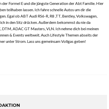
in der Formel E und die jüngste Generation der Abt Familie. Hier
n teilhaben lassen. Ich fahre schnelle Autos um dir die
ngen. Egal ob ABT Audi RS6-R, R8 ,TT, Bentley, Volkswagen,
 dich in den Sitz drücken. Außerdem bekommst du nie da
 E, DTM, ADAC GT Masters, VLN. Ich nehme dich bei meinen
Rennen & Events weltweit. Auch Lifestyle Themen abseits der
mer unter Strom. Lass uns gemeinsam Vollgas geben!
DAKTION