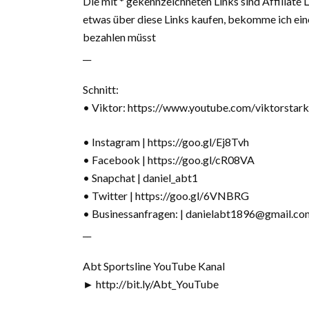
Die mit * gekennzeichneten Links sind Affiliate
etwas über diese Links kaufen, bekomme ich eine
bezahlen müsst
__
Schnitt:
• Viktor: https://www.youtube.com/viktorstark
• Instagram | https://goo.gl/Ej8Tvh
• Facebook | https://goo.gl/cR08VA
• Snapchat | daniel_abt1
• Twitter | https://goo.gl/6VNBRG
• Businessanfragen: | danielabt1896@gmail.co
__
Abt Sportsline YouTube Kanal
► http://bit.ly/Abt_YouTube