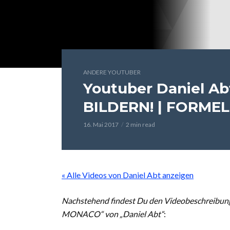
ANDERE YOUTUBER
Youtuber Daniel A
BILDERN! | FORME
16. Mai 2017
2 min read
« Alle Videos von Daniel Abt anzeigen
Nachstehend findest Du den Videobeschreibu
MONACO“ von „Daniel Abt“
: