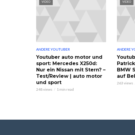
VIDEO
VIDEO
ANDERE YOUTUBER
ANDERE Y
Youtuber auto motor und
Youtub
sport: Mercedes X250d:
Patric
Nur ein Nissan mit Stern? –
BMW S
Test/Review | auto motor
auf Be
und sport
263 views
248 views
1 min read