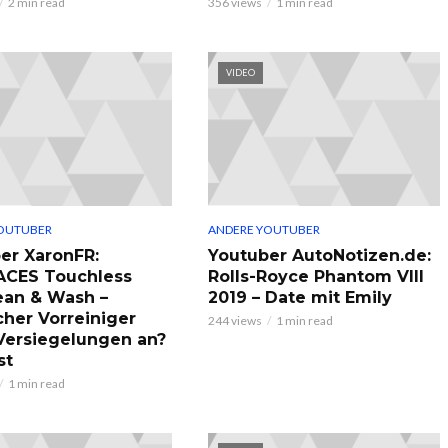
2 min read
356 views
1 min read
VIDEO
OUTUBER
ANDERE YOUTUBER
er XaronFR:
Youtuber AutoNotizen.de:
ACES Touchless
Rolls-Royce Phantom VIII
ean & Wash –
2019 – Date mit Emily
cher Vorreiniger
244 views
1 min read
 Versiegelungen an?
st
1 min read