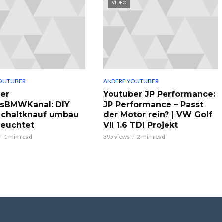
VIDEO
OUTUBER
ANDERE YOUTUBER
er
Youtuber JP Performance:
ksBMWKanal: DIY
JP Performance – Passt
chaltknauf umbau
der Motor rein? | VW Golf
leuchtet
VII 1.6 TDI Projekt
1 min read
395 views
2 min read