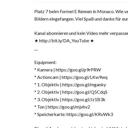
Platz 7 beim Formel E Rennen in Monaco. Wie ve
Bildern eingefangen. Viel Spaß und danke für e
Kanal abonnieren und kein Video mehr verpasse
★ http://bit.ly/DA_YouTube ★
__
Equipment:
* Kamera | https://goo.gl/p9rPRW
* Actioncam | https://goo.gl/LKw9wq
* 1. Objektiv | https://goo.gl/mganky
* 2. Objektiv | https://goo.gl/Q5CdqS
* 3. Objektiv | https://goo.gl/Jz1B3k
* Ton | https://goo.gl/mjvhv2
* Speicherkarte: https://goo.gl/KRvWk3