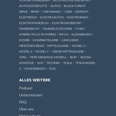
VOX-AUTOMAGAZIN
AUTO MOTOR UND SPORT
AUTONOTIZEN (YT)
AUTOS
BLACK FOREST
DRIVE
BMW
CAR MANIAC
CARS
EINFACH
ELEKTRISCH
ELEKTROAUTOS
ELEKTROBAYS
ELEKTROFAHRZEUG
ELEKTROMOBILITÄT
FAHRBERICHT
FAHRZEUGTECHNIK
FORD
HYBRID / PLUG-IN HYBRID
INFOS
KLEINWAGEN
KOMBI
KOMPAKTKLASSE
LIMOUSINE
MERCEDES-BENZ
MITTELKLASSE
MODEL 3
MODEL S
MODEL Y
OBERE MITTELKLASSE
OPEL
PERFORMANCE-MODELL
SEAT
SKODA
SONSTIGE
SUV
TECHNIK
TESLA
TESLA MODEL
3
VOLKSWAGEN
VOX
ALLES WEITERE
Podcast
Unterstützen!
FAQ
Über uns
Datenschutz