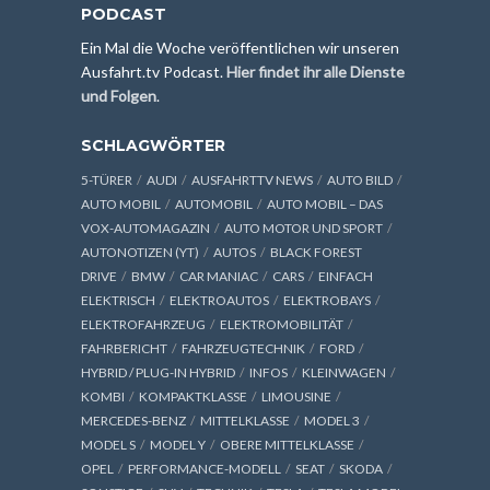
PODCAST
Ein Mal die Woche veröffentlichen wir unseren
Ausfahrt.tv Podcast.
Hier findet ihr alle Dienste
und Folgen
.
SCHLAGWÖRTER
5-TÜRER
AUDI
AUSFAHRTTV NEWS
AUTO BILD
AUTO MOBIL
AUTOMOBIL
AUTO MOBIL – DAS
VOX-AUTOMAGAZIN
AUTO MOTOR UND SPORT
AUTONOTIZEN (YT)
AUTOS
BLACK FOREST
DRIVE
BMW
CAR MANIAC
CARS
EINFACH
ELEKTRISCH
ELEKTROAUTOS
ELEKTROBAYS
ELEKTROFAHRZEUG
ELEKTROMOBILITÄT
FAHRBERICHT
FAHRZEUGTECHNIK
FORD
HYBRID / PLUG-IN HYBRID
INFOS
KLEINWAGEN
KOMBI
KOMPAKTKLASSE
LIMOUSINE
MERCEDES-BENZ
MITTELKLASSE
MODEL 3
MODEL S
MODEL Y
OBERE MITTELKLASSE
OPEL
PERFORMANCE-MODELL
SEAT
SKODA