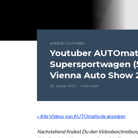
ANDERE YOUTUBER
Youtuber AUTOmati
Supersportwagen (5
Vienna Auto Show 
12. Januar 2017
1 min read
« Alle Videos von AUTOmativ.de anzeigen
Nachstehend findest Du den Videobeschreibun