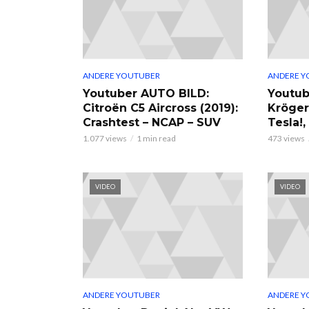
ANDERE YOUTUBER
ANDERE Y
Youtuber AUTO BILD:
Youtub
Citroën C5 Aircross (2019):
Kröger
Crashtest – NCAP – SUV
Tesla!
1.077 views
1 min read
473 views
VIDEO
VIDEO
ANDERE YOUTUBER
ANDERE Y