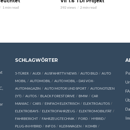
leuchtet
VII 1.6 TDI Projekt
1 min read
392 views
2 min read
SCHLAGWÖRTER
A
at
Po
5-TÜRER
AUDI
AUSFAHRTTV NEWS
AUTO BILD
AUTO
MOBIL
AUTOMOBIL
AUTO MOBIL – DAS VOX-
Un
C,
AUTOMAGAZIN
AUTO MOTOR UND SPORT
AUTONOTIZEN
F
(YT)
AUTOS
BLACK FOREST DRIVE
BMW
CAR
Üb
MANIAC
CARS
EINFACH ELEKTRISCH
ELEKTROAUTOS
er
Da
ELEKTROBAYS
ELEKTROFAHRZEUG
ELEKTROMOBILITÄT
Im
FAHRBERICHT
FAHRZEUGTECHNIK
FORD
HYBRID /
PLUG-IN HYBRID
INFOS
KLEINWAGEN
KOMBI