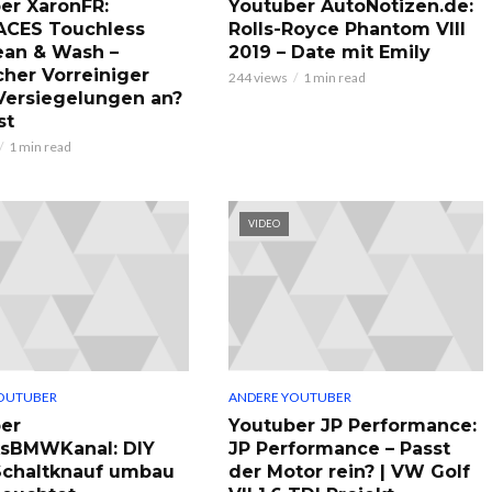
er XaronFR:
Youtuber AutoNotizen.de:
ACES Touchless
Rolls-Royce Phantom VIII
ean & Wash –
2019 – Date mit Emily
cher Vorreiniger
244 views
1 min read
 Versiegelungen an?
st
1 min read
VIDEO
OUTUBER
ANDERE YOUTUBER
er
Youtuber JP Performance:
ksBMWKanal: DIY
JP Performance – Passt
chaltknauf umbau
der Motor rein? | VW Golf