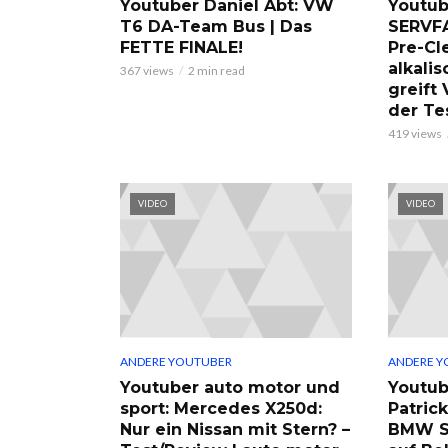
Youtuber Daniel Abt: VW
Youtub
T6 DA-Team Bus | Das
SERVF
FETTE FINALE!
Pre-Cl
alkalis
367 views
2 min read
greift
der Te
419 views
VIDEO
VIDEO
ANDERE YOUTUBER
ANDERE Y
Youtuber auto motor und
Youtub
sport: Mercedes X250d:
Patric
Nur ein Nissan mit Stern? –
BMW S