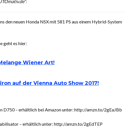
AUTOmativ.de“
:
uns den neuen Honda NSX mit 581 PS aus einem Hybrid-System
 geht es hier:
Melange Wiener Art!
hiron auf der Vienna Auto Show 2017!
n D750 – erhältlich bei Amazon unter: http://amzn.to/2gEaJBb
bilisator – erhältlich unter: http://amzn.to/2gEdTEP