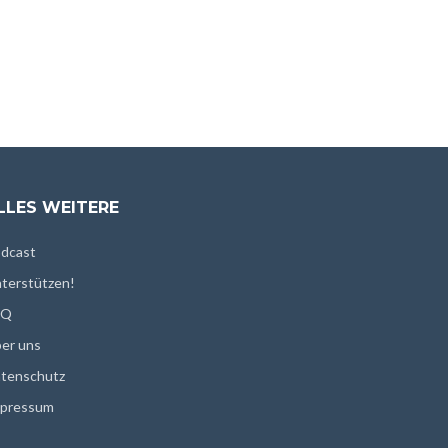
LLES WEITERE
dcast
terstützen!
AQ
er uns
tenschutz
pressum