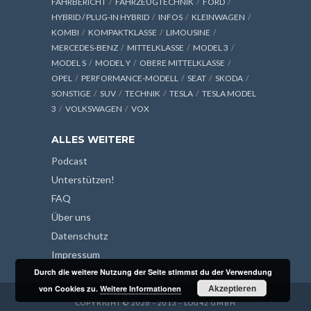
FAHRBERICHT
FAHRZEUGTECHNIK
FORD
HYBRID / PLUG-IN HYBRID
INFOS
KLEINWAGEN
KOMBI
KOMPAKTKLASSE
LIMOUSINE
MERCEDES-BENZ
MITTELKLASSE
MODEL 3
MODEL S
MODEL Y
OBERE MITTELKLASSE
OPEL
PERFORMANCE-MODELL
SEAT
SKODA
SONSTIGE
SUV
TECHNIK
TESLA
TESLA MODEL
3
VOLKSWAGEN
VOX
ALLES WEITERE
Podcast
Unterstützen!
FAQ
Über uns
Datenschutz
Impressum
Durch die weitere Nutzung der Seite stimmst du der Verwendung
Akzeptieren
von Cookies zu.
Weitere Informationen
COPYRIGHT © 2026 - 2013 - LOG42 GMBH