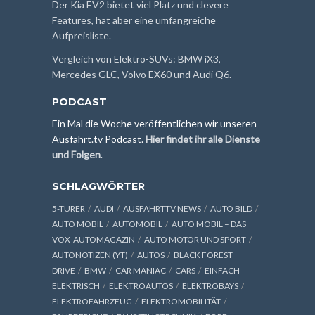
Der Kia EV2 bietet viel Platz und clevere
Features, hat aber eine umfangreiche
Aufpreisliste.
Vergleich von Elektro-SUVs: BMW iX3,
Mercedes GLC, Volvo EX60 und Audi Q6.
PODCAST
Ein Mal die Woche veröffentlichen wir unseren
Ausfahrt.tv Podcast.
Hier findet ihr alle Dienste
und Folgen
.
SCHLAGWÖRTER
5-TÜRER
AUDI
AUSFAHRTTV NEWS
AUTO BILD
AUTO MOBIL
AUTOMOBIL
AUTO MOBIL – DAS
VOX-AUTOMAGAZIN
AUTO MOTOR UND SPORT
AUTONOTIZEN (YT)
AUTOS
BLACK FOREST
DRIVE
BMW
CAR MANIAC
CARS
EINFACH
ELEKTRISCH
ELEKTROAUTOS
ELEKTROBAYS
ELEKTROFAHRZEUG
ELEKTROMOBILITÄT