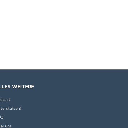
LLES WEITERE
dcast
terstützen!
AQ
er uns