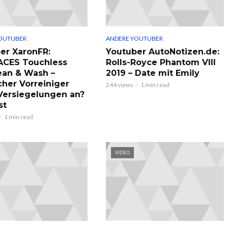
OUTUBER
ANDERE YOUTUBER
er XaronFR:
Youtuber AutoNotizen.de:
ACES Touchless
Rolls-Royce Phantom VIII
ean & Wash –
2019 – Date mit Emily
cher Vorreiniger
244 views
1 min read
 Versiegelungen an?
st
1 min read
VIDEO