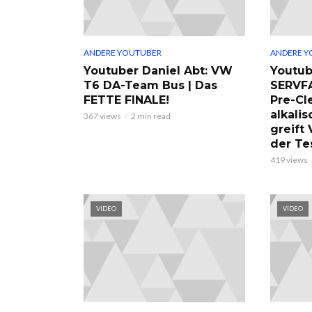
ANDERE YOUTUBER
ANDERE Y
Youtuber Daniel Abt: VW
Youtub
T6 DA-Team Bus | Das
SERVF
FETTE FINALE!
Pre-Cl
alkalis
367 views
2 min read
greift
der Te
419 views
VIDEO
VIDEO