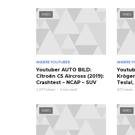
VIDEO
VIDEO
ANDERE YOUTUBER
ANDERE Y
Youtuber AUTO BILD:
Youtub
Citroën C5 Aircross (2019):
Kröger
Crashtest – NCAP – SUV
Tesla!
1.077 views
1 min read
473 views
VIDEO
VIDEO