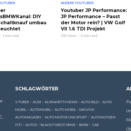
OUTUBER
ANDERE YOUTUBER
er
Youtuber JP Performance:
ksBMWKanal: DIY
JP Performance – Passt
chaltknauf umbau
der Motor rein? | VW Golf
leuchtet
VII 1.6 TDI Projekt
1 min read
392 views
2 min read
SCHLAGWÖRTER
A
at
Po
5-TÜRER
AUDI
AUSFAHRTTV NEWS
AUTO BILD
AUTO
MOBIL
AUTOMOBIL
AUTO MOBIL – DAS VOX-
Un
C,
AUTOMAGAZIN
AUTO MOTOR UND SPORT
AUTONOTIZEN
F
(YT)
AUTOS
BLACK FOREST DRIVE
BMW
CAR
Üb