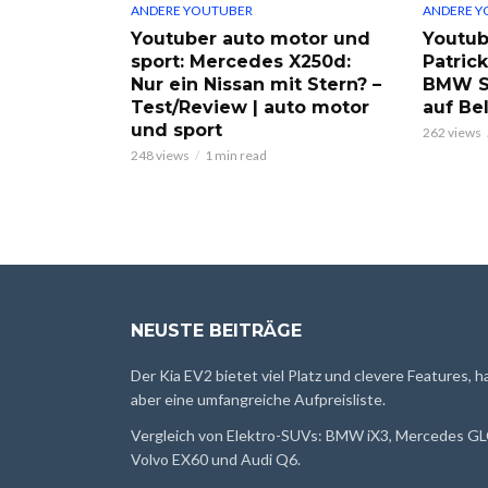
ANDERE YOUTUBER
ANDERE Y
Youtuber auto motor und
Youtub
sport: Mercedes X250d:
Patric
Nur ein Nissan mit Stern? –
BMW S
Test/Review | auto motor
auf Be
und sport
262 views
248 views
1 min read
NEUSTE BEITRÄGE
Der Kia EV2 bietet viel Platz und clevere Features, h
aber eine umfangreiche Aufpreisliste.
Vergleich von Elektro-SUVs: BMW iX3, Mercedes GL
Volvo EX60 und Audi Q6.