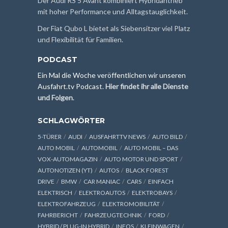
Der Audi RS 5 Avant kombiniert Hybridantrieb
mit hoher Performance und Alltagstauglichkeit.
Der Fiat Qubo L bietet als Siebensitzer viel Platz
und Flexibilität für Familien.
PODCAST
Ein Mal die Woche veröffentlichen wir unseren
Ausfahrt.tv Podcast.
Hier findet ihr alle Dienste
und Folgen
.
SCHLAGWÖRTER
5-TÜRER
AUDI
AUSFAHRTTV NEWS
AUTO BILD
AUTO MOBIL
AUTOMOBIL
AUTO MOBIL – DAS
VOX-AUTOMAGAZIN
AUTO MOTOR UND SPORT
AUTONOTIZEN (YT)
AUTOS
BLACK FOREST
DRIVE
BMW
CAR MANIAC
CARS
EINFACH
ELEKTRISCH
ELEKTROAUTOS
ELEKTROBAYS
ELEKTROFAHRZEUG
ELEKTROMOBILITÄT
FAHRBERICHT
FAHRZEUGTECHNIK
FORD
HYBRID / PLUG-IN HYBRID
INFOS
KLEINWAGEN