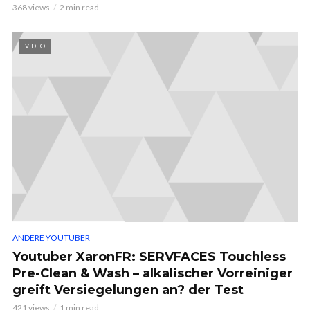
368 views
2 min read
VIDEO
ANDERE YOUTUBER
Youtuber XaronFR: SERVFACES Touchless
Pre-Clean & Wash – alkalischer Vorreiniger
greift Versiegelungen an? der Test
421 views
1 min read