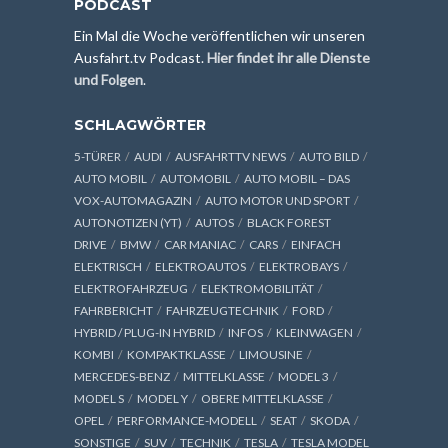
PODCAST
Ein Mal die Woche veröffentlichen wir unseren
Ausfahrt.tv Podcast.
Hier findet ihr alle Dienste
und Folgen
.
SCHLAGWÖRTER
5-TÜRER
AUDI
AUSFAHRTTV NEWS
AUTO BILD
AUTO MOBIL
AUTOMOBIL
AUTO MOBIL – DAS
VOX-AUTOMAGAZIN
AUTO MOTOR UND SPORT
AUTONOTIZEN (YT)
AUTOS
BLACK FOREST
DRIVE
BMW
CAR MANIAC
CARS
EINFACH
ELEKTRISCH
ELEKTROAUTOS
ELEKTROBAYS
ELEKTROFAHRZEUG
ELEKTROMOBILITÄT
FAHRBERICHT
FAHRZEUGTECHNIK
FORD
HYBRID / PLUG-IN HYBRID
INFOS
KLEINWAGEN
KOMBI
KOMPAKTKLASSE
LIMOUSINE
MERCEDES-BENZ
MITTELKLASSE
MODEL 3
MODEL S
MODEL Y
OBERE MITTELKLASSE
OPEL
PERFORMANCE-MODELL
SEAT
SKODA
SONSTIGE
SUV
TECHNIK
TESLA
TESLA MODEL