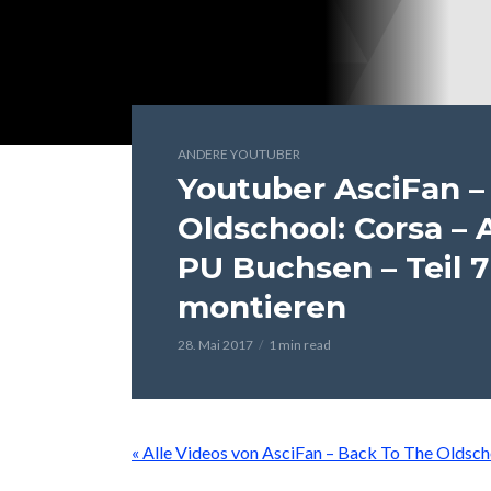
ANDERE YOUTUBER
Youtuber AsciFan –
Oldschool: Corsa –
PU Buchsen – Teil 7
montieren
28. Mai 2017
1 min read
« Alle Videos von AsciFan – Back To The Oldsch