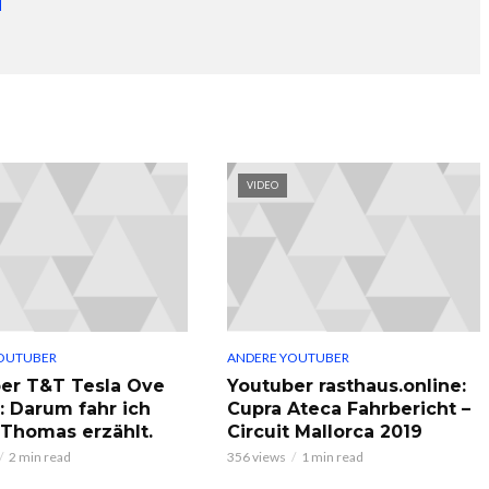
VIDEO
OUTUBER
ANDERE YOUTUBER
er T&T Tesla Ove
Youtuber rasthaus.online:
: Darum fahr ich
Cupra Ateca Fahrbericht –
, Thomas erzählt.
Circuit Mallorca 2019
2 min read
356 views
1 min read