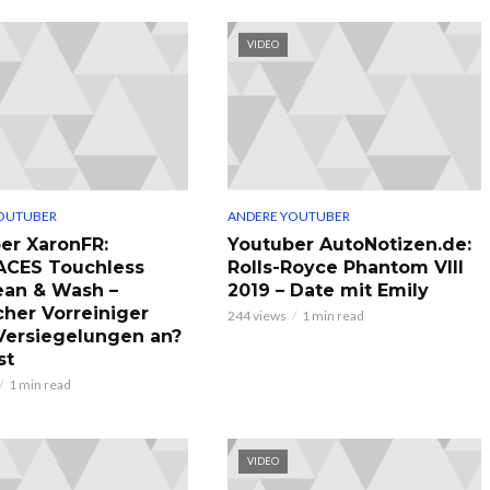
VIDEO
OUTUBER
ANDERE YOUTUBER
er XaronFR:
Youtuber AutoNotizen.de:
ACES Touchless
Rolls-Royce Phantom VIII
ean & Wash –
2019 – Date mit Emily
cher Vorreiniger
244 views
1 min read
 Versiegelungen an?
st
1 min read
VIDEO