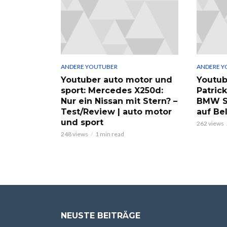
ANDERE YOUTUBER
ANDERE Y
Youtuber auto motor und
Youtub
sport: Mercedes X250d:
Patric
Nur ein Nissan mit Stern? –
BMW S
Test/Review | auto motor
auf Be
und sport
262 views
248 views
1 min read
NEUSTE BEITRÄGE