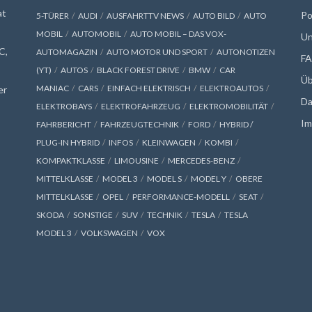
at
Po
5-TÜRER
AUDI
AUSFAHRTTV NEWS
AUTO BILD
AUTO
MOBIL
AUTOMOBIL
AUTO MOBIL – DAS VOX-
Un
C,
AUTOMAGAZIN
AUTO MOTOR UND SPORT
AUTONOTIZEN
F
(YT)
AUTOS
BLACK FOREST DRIVE
BMW
CAR
Üb
MANIAC
CARS
EINFACH ELEKTRISCH
ELEKTROAUTOS
er
Da
ELEKTROBAYS
ELEKTROFAHRZEUG
ELEKTROMOBILITÄT
Im
FAHRBERICHT
FAHRZEUGTECHNIK
FORD
HYBRID /
PLUG-IN HYBRID
INFOS
KLEINWAGEN
KOMBI
KOMPAKTKLASSE
LIMOUSINE
MERCEDES-BENZ
MITTELKLASSE
MODEL 3
MODEL S
MODEL Y
OBERE
MITTELKLASSE
OPEL
PERFORMANCE-MODELL
SEAT
SKODA
SONSTIGE
SUV
TECHNIK
TESLA
TESLA
MODEL 3
VOLKSWAGEN
VOX