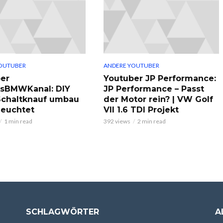
OUTUBER
ANDERE YOUTUBER
er
Youtuber JP Performance:
ksBMWKanal: DIY
JP Performance – Passt
chaltknauf umbau
der Motor rein? | VW Golf
leuchtet
VII 1.6 TDI Projekt
1 min read
392 views
2 min read
SCHLAGWÖRTER
A