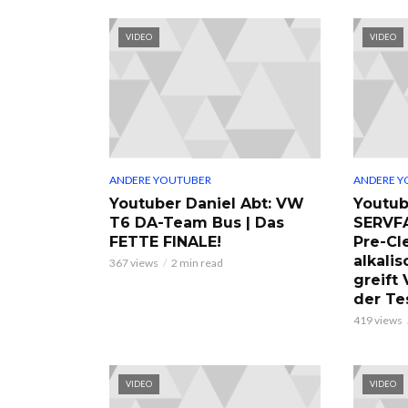
VIDEO
VIDEO
ANDERE YOUTUBER
ANDERE Y
Youtuber Daniel Abt: VW
Youtub
T6 DA-Team Bus | Das
SERVF
FETTE FINALE!
Pre-Cl
alkalis
367 views
2 min read
greift
der Te
419 views
VIDEO
VIDEO