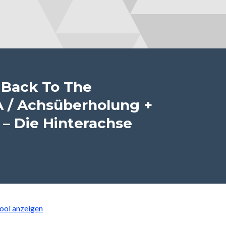
 Back To The
 A / Achsüberholung +
 – Die Hinterachse
ool anzeigen