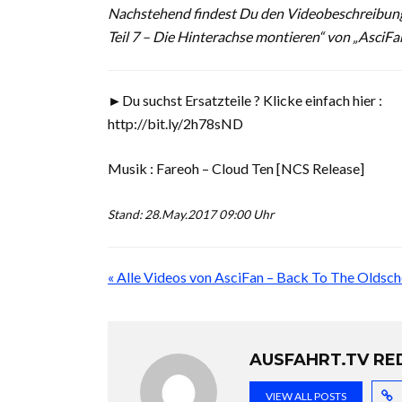
Nachstehend findest Du den Videobeschreibung
Teil 7 – Die Hinterachse montieren“ von „AsciF
►Du suchst Ersatzteile ? Klicke einfach hier :
http://bit.ly/2h78sND
Musik : Fareoh – Cloud Ten [NCS Release]
Stand: 28.May.2017 09:00 Uhr
« Alle Videos von AsciFan – Back To The Oldsch
AUSFAHRT.TV RE
VIEW ALL POSTS