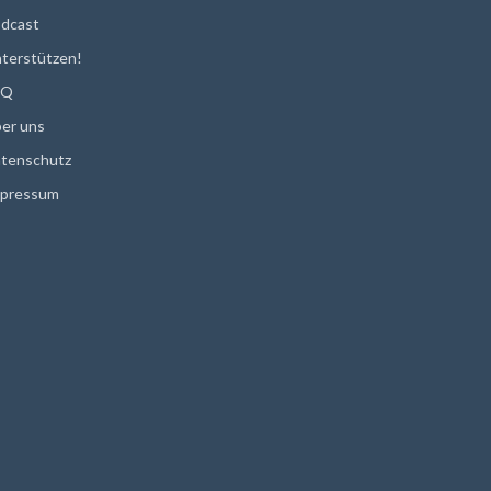
dcast
terstützen!
AQ
er uns
tenschutz
pressum