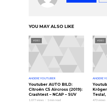
YOU MAY ALSO LIKE
VIDEO
VIDEO
ANDERE YOUTUBER
ANDERE Y
Youtuber AUTO BILD:
Youtub
Citroën C5 Aircross (2019):
Kröger
Crashtest – NCAP – SUV
Tesla!
1.077 views
1 min read
473 views