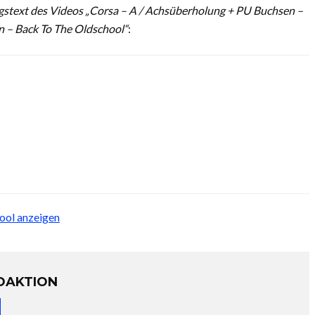
stext des Videos „Corsa – A / Achsüberholung + PU Buchsen –
an – Back To The Oldschool“
:
ool anzeigen
DAKTION