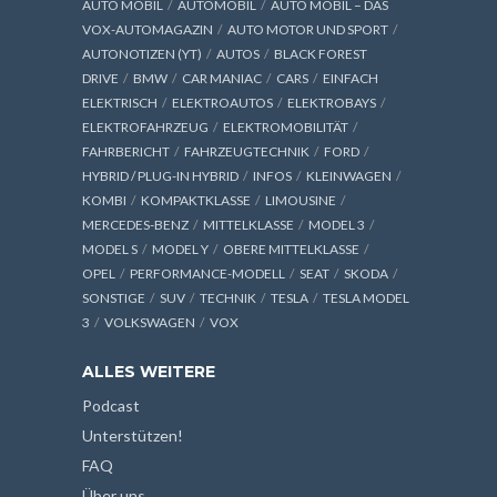
AUTO MOBIL
AUTOMOBIL
AUTO MOBIL – DAS
VOX-AUTOMAGAZIN
AUTO MOTOR UND SPORT
AUTONOTIZEN (YT)
AUTOS
BLACK FOREST
DRIVE
BMW
CAR MANIAC
CARS
EINFACH
ELEKTRISCH
ELEKTROAUTOS
ELEKTROBAYS
ELEKTROFAHRZEUG
ELEKTROMOBILITÄT
FAHRBERICHT
FAHRZEUGTECHNIK
FORD
HYBRID / PLUG-IN HYBRID
INFOS
KLEINWAGEN
KOMBI
KOMPAKTKLASSE
LIMOUSINE
MERCEDES-BENZ
MITTELKLASSE
MODEL 3
MODEL S
MODEL Y
OBERE MITTELKLASSE
OPEL
PERFORMANCE-MODELL
SEAT
SKODA
SONSTIGE
SUV
TECHNIK
TESLA
TESLA MODEL
3
VOLKSWAGEN
VOX
ALLES WEITERE
Podcast
Unterstützen!
FAQ
Über uns