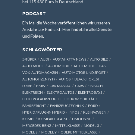
bei 115.430 Euro in Deutschland.
PODCAST
Ein Mal die Woche veröffentlichen wir unseren
Ausfahrt.tv Podcast.
Hier findet ihr alle Dienste
und Folgen
.
SCHLAGWÖRTER
5-TÜRER
AUDI
AUSFAHRTTV NEWS
AUTO BILD
AUTO MOBIL
AUTOMOBIL
AUTO MOBIL – DAS
VOX-AUTOMAGAZIN
AUTO MOTOR UND SPORT
AUTONOTIZEN (YT)
AUTOS
BLACK FOREST
DRIVE
BMW
CAR MANIAC
CARS
EINFACH
ELEKTRISCH
ELEKTROAUTOS
ELEKTROBAYS
ELEKTROFAHRZEUG
ELEKTROMOBILITÄT
FAHRBERICHT
FAHRZEUGTECHNIK
FORD
HYBRID / PLUG-IN HYBRID
INFOS
KLEINWAGEN
KOMBI
KOMPAKTKLASSE
LIMOUSINE
MERCEDES-BENZ
MITTELKLASSE
MODEL 3
MODEL S
MODEL Y
OBERE MITTELKLASSE