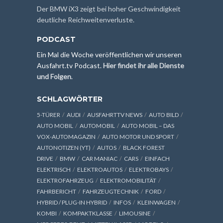
Der BMW iX3 zeigt bei hoher Geschwindigkeit
deutliche Reichweitenverluste.
PODCAST
Ein Mal die Woche veröffentlichen wir unseren
Ausfahrt.tv Podcast.
Hier findet ihr alle Dienste
und Folgen
.
SCHLAGWÖRTER
5-TÜRER
AUDI
AUSFAHRTTV NEWS
AUTO BILD
AUTO MOBIL
AUTOMOBIL
AUTO MOBIL – DAS
VOX-AUTOMAGAZIN
AUTO MOTOR UND SPORT
AUTONOTIZEN (YT)
AUTOS
BLACK FOREST
DRIVE
BMW
CAR MANIAC
CARS
EINFACH
ELEKTRISCH
ELEKTROAUTOS
ELEKTROBAYS
ELEKTROFAHRZEUG
ELEKTROMOBILITÄT
FAHRBERICHT
FAHRZEUGTECHNIK
FORD
HYBRID / PLUG-IN HYBRID
INFOS
KLEINWAGEN
KOMBI
KOMPAKTKLASSE
LIMOUSINE