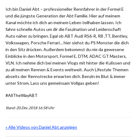
Ich bin Daniel Abt – professioneller Rennfahrer in der Formel E
und die jüngste Generation der Abt Familie. Hier auf meinem
Kanal möchte ich dich an meinem Leben teilhaben lassen. Ich
fahre schnelle Autos um dir die Faszination und Leidenschaft
Auto näher zu bringen. Egal ob ABT Audi RS6-R, R8 ,TT, Bentley,
Volkswagen, Porsche Ferrari… hier siehst du PS Monster die dich
in den Sitz drücken. Außerdem bekommst du nie da gewesene
Einblicke in den Motorsport. Formel E, DTM, ADAC GT Masters,
VLN. Ich nehme dich bei meinen Vlogs mit hinter die Kulissen und
zu all meinen Rennen & Events weltweit. Auch Lifestyle Themen
abseits der Rennstrecke erwarten dich. Benzin im Blut & immer
unter Strom. Lass uns gemeinsam Vollgas geben!
#AllTheWayABT
Stand: 20.Dec.2018 16:58 Uhr
« Alle Videos von Daniel Abt anzeigen