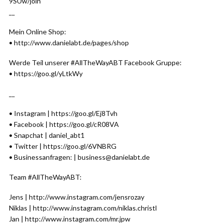
9SUw/join
__
Mein Online Shop:
• http://www.danielabt.de/pages/shop
Werde Teil unserer #AllTheWayABT Facebook Gruppe:
• https://goo.gl/yLtkWy
__
• Instagram | https://goo.gl/Ej8Tvh
• Facebook | https://goo.gl/cR08VA
• Snapchat | daniel_abt1
• Twitter | https://goo.gl/6VNBRG
• Businessanfragen: | business@danielabt.de
Team #AllTheWayABT:
Jens | http://www.instagram.com/jensrozay
Niklas | http://www.instagram.com/niklas.christl
Jan | http://www.instagram.com/mr.jpw