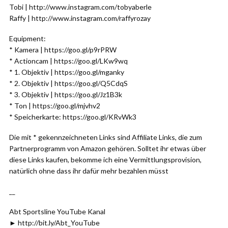
Tobi | http://www.instagram.com/tobyaberle
Raffy | http://www.instagram.com/raffyrozay
Equipment:
* Kamera | https://goo.gl/p9rPRW
* Actioncam | https://goo.gl/LKw9wq
* 1. Objektiv | https://goo.gl/mganky
* 2. Objektiv | https://goo.gl/Q5CdqS
* 3. Objektiv | https://goo.gl/Jz1B3k
* Ton | https://goo.gl/mjvhv2
* Speicherkarte: https://goo.gl/KRvWk3
Die mit * gekennzeichneten Links sind Affiliate Links, die zum
Partnerprogramm von Amazon gehören. Solltet ihr etwas über
diese Links kaufen, bekomme ich eine Vermittlungsprovision,
natürlich ohne dass ihr dafür mehr bezahlen müsst
__
Abt Sportsline YouTube Kanal
► http://bit.ly/Abt_YouTube