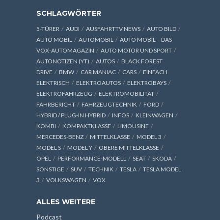
SCHLAGWÖRTER
5-TÜRER
AUDI
AUSFAHRTTV NEWS
AUTO BILD
AUTO MOBIL
AUTOMOBIL
AUTO MOBIL – DAS
VOX-AUTOMAGAZIN
AUTO MOTOR UND SPORT
AUTONOTIZEN (YT)
AUTOS
BLACK FOREST
DRIVE
BMW
CAR MANIAC
CARS
EINFACH
ELEKTRISCH
ELEKTROAUTOS
ELEKTROBAYS
ELEKTROFAHRZEUG
ELEKTROMOBILITÄT
FAHRBERICHT
FAHRZEUGTECHNIK
FORD
HYBRID / PLUG-IN HYBRID
INFOS
KLEINWAGEN
KOMBI
KOMPAKTKLASSE
LIMOUSINE
MERCEDES-BENZ
MITTELKLASSE
MODEL 3
MODEL S
MODEL Y
OBERE MITTELKLASSE
OPEL
PERFORMANCE-MODELL
SEAT
SKODA
SONSTIGE
SUV
TECHNIK
TESLA
TESLA MODEL
3
VOLKSWAGEN
VOX
ALLES WEITERE
Podcast