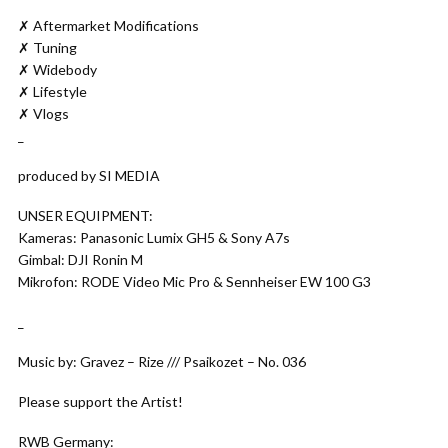
✗ Aftermarket Modifications
✗ Tuning
✗ Widebody
✗ Lifestyle
✗ Vlogs
_
produced by SI MEDIA
UNSER EQUIPMENT:
Kameras: Panasonic Lumix GH5 & Sony A7s
Gimbal: DJI Ronin M
Mikrofon: RODE Video Mic Pro & Sennheiser EW 100 G3
_
Music by: Gravez – Rize /// Psaikozet – No. 036
Please support the Artist!
RWB Germany: