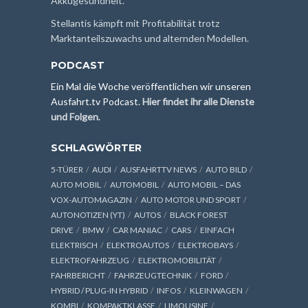
Akkugesundheit.
Stellantis kämpft mit Profitabilität trotz
Marktanteilszuwachs und alternden Modellen.
PODCAST
Ein Mal die Woche veröffentlichen wir unseren
Ausfahrt.tv Podcast.
Hier findet ihr alle Dienste
und Folgen
.
SCHLAGWÖRTER
5-TÜRER
AUDI
AUSFAHRTTV NEWS
AUTO BILD
AUTO MOBIL
AUTOMOBIL
AUTO MOBIL – DAS
VOX-AUTOMAGAZIN
AUTO MOTOR UND SPORT
AUTONOTIZEN (YT)
AUTOS
BLACK FOREST
DRIVE
BMW
CAR MANIAC
CARS
EINFACH
ELEKTRISCH
ELEKTROAUTOS
ELEKTROBAYS
ELEKTROFAHRZEUG
ELEKTROMOBILITÄT
FAHRBERICHT
FAHRZEUGTECHNIK
FORD
HYBRID / PLUG-IN HYBRID
INFOS
KLEINWAGEN
KOMBI
KOMPAKTKLASSE
LIMOUSINE