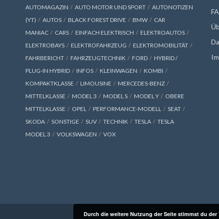
AUTOMAGAZIN
AUTO MOTOR UND SPORT
AUTONOTIZEN
F
(YT)
AUTOS
BLACK FOREST DRIVE
BMW
CAR
Üb
MANIAC
CARS
EINFACH ELEKTRISCH
ELEKTROAUTOS
Da
ELEKTROBAYS
ELEKTROFAHRZEUG
ELEKTROMOBILITÄT
Im
FAHRBERICHT
FAHRZEUGTECHNIK
FORD
HYBRID /
PLUG-IN HYBRID
INFOS
KLEINWAGEN
KOMBI
KOMPAKTKLASSE
LIMOUSINE
MERCEDES-BENZ
MITTELKLASSE
MODEL 3
MODEL S
MODEL Y
OBERE
MITTELKLASSE
OPEL
PERFORMANCE-MODELL
SEAT
SKODA
SONSTIGE
SUV
TECHNIK
TESLA
TESLA
MODEL 3
VOLKSWAGEN
VOX
Durch die weitere Nutzung der Seite stimmst du de