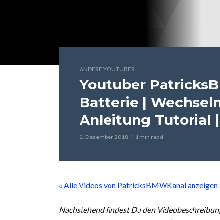
ANDERE YOUTUBER
Youtuber Patrick
Batterie | Wechsel
Anleitung Tutorial 
2. Dezember 2018
1 min read
« Alle Videos von PatricksBMWKanal anzeigen
Nachstehend findest Du den Videobeschreibun