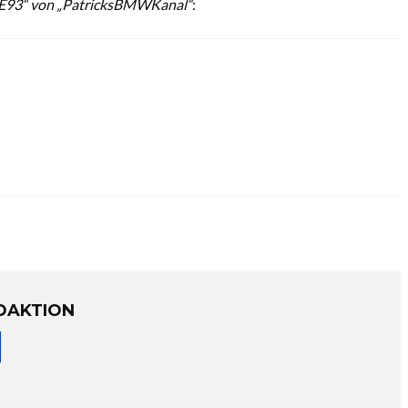
92 E93“ von „PatricksBMWKanal“
:
DAKTION