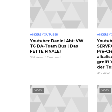
ANDERE YOUTUBER
ANDERE Y
Youtuber Daniel Abt: VW
Youtub
T6 DA-Team Bus | Das
SERVF
FETTE FINALE!
Pre-Cl
alkalis
367 views
2 min read
greift
der Te
419 views
VIDEO
VIDEO