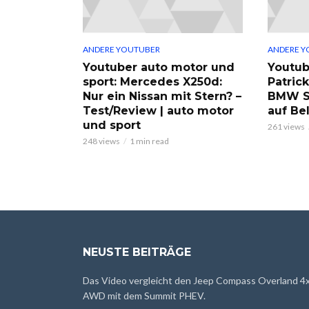
ANDERE YOUTUBER
ANDERE Y
Youtuber auto motor und
Youtub
sport: Mercedes X250d:
Patric
Nur ein Nissan mit Stern? –
BMW S
Test/Review | auto motor
auf Be
und sport
261 views
248 views
1 min read
NEUSTE BEITRÄGE
Das Video vergleicht den Jeep Compass Overland 4
AWD mit dem Summit PHEV.