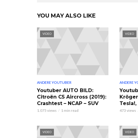
YOU MAY ALSO LIKE
VIDEO
VIDEO
ANDERE YOUTUBER
ANDERE Y
Youtuber AUTO BILD:
Youtub
Citroën C5 Aircross (2019):
Kröger
Crashtest – NCAP – SUV
Tesla!
1.075 views
1 min read
473 views
VIDEO
VIDEO