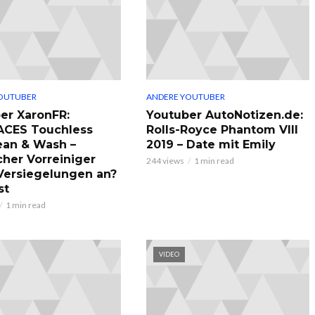
OUTUBER
ANDERE YOUTUBER
er XaronFR:
Youtuber AutoNotizen.de:
ACES Touchless
Rolls-Royce Phantom VIII
ean & Wash –
2019 – Date mit Emily
cher Vorreiniger
244 views
1 min read
 Versiegelungen an?
st
1 min read
VIDEO