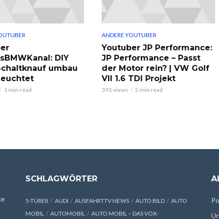
OUTUBER
ANDERE YOUTUBER
er
Youtuber JP Performance:
ksBMWKanal: DIY
JP Performance – Passt
chaltknauf umbau
der Motor rein? | VW Golf
leuchtet
VII 1.6 TDI Projekt
1 min read
391 views
2 min read
SCHLAGWÖRTER
A
xe
Po
5-TÜRER
AUDI
AUSFAHRTTV NEWS
AUTO BILD
AUTO
MOBIL
AUTOMOBIL
AUTO MOBIL – DAS VOX-
Un