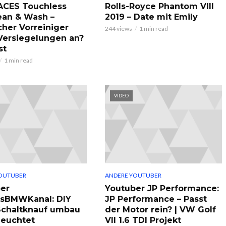
ACES Touchless
Rolls-Royce Phantom VIII
ean & Wash –
2019 – Date mit Emily
cher Vorreiniger
244 views
1 min read
 Versiegelungen an?
st
1 min read
VIDEO
OUTUBER
ANDERE YOUTUBER
er
Youtuber JP Performance:
ksBMWKanal: DIY
JP Performance – Passt
chaltknauf umbau
der Motor rein? | VW Golf
leuchtet
VII 1.6 TDI Projekt