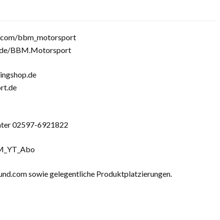
m.com/bbm_motorsport
.de/BBM.Motorsport
ngshop.de
t.de
unter 02597-6921822
M_YT_Abo
und.com sowie gelegentliche Produktplatzierungen.