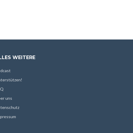
LLES WEITERE
dcast
terstützen!
AQ
er uns
tenschutz
pressum