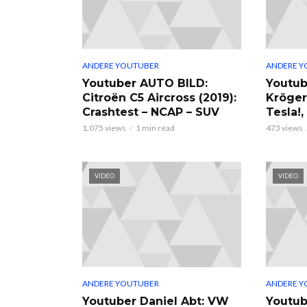
ANDERE YOUTUBER
ANDERE Y
Youtuber AUTO BILD:
Youtub
Citroën C5 Aircross (2019):
Kröger
Crashtest – NCAP – SUV
Tesla!
1.075 views
1 min read
473 views
VIDEO
VIDEO
ANDERE YOUTUBER
ANDERE Y
Youtuber Daniel Abt: VW
Youtub