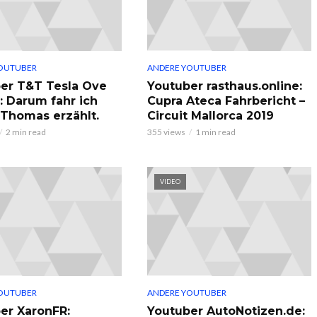
OUTUBER
ANDERE YOUTUBER
er T&T Tesla Ove
Youtuber rasthaus.online:
: Darum fahr ich
Cupra Ateca Fahrbericht –
, Thomas erzählt.
Circuit Mallorca 2019
2 min read
355 views
1 min read
VIDEO
OUTUBER
ANDERE YOUTUBER
er XaronFR:
Youtuber AutoNotizen.de: