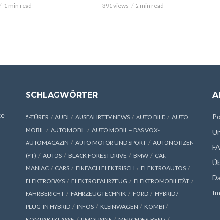
1 min read
391 views
2 min read
SCHLAGWÖRTER
A
xe
Po
5-TÜRER
AUDI
AUSFAHRTTV NEWS
AUTO BILD
AUTO
MOBIL
AUTOMOBIL
AUTO MOBIL – DAS VOX-
Un
AUTOMAGAZIN
AUTO MOTOR UND SPORT
AUTONOTIZEN
F
(YT)
AUTOS
BLACK FOREST DRIVE
BMW
CAR
Üb
MANIAC
CARS
EINFACH ELEKTRISCH
ELEKTROAUTOS
Da
ELEKTROBAYS
ELEKTROFAHRZEUG
ELEKTROMOBILITÄT
Im
FAHRBERICHT
FAHRZEUGTECHNIK
FORD
HYBRID /
PLUG-IN HYBRID
INFOS
KLEINWAGEN
KOMBI
KOMPAKTKLASSE
LIMOUSINE
MERCEDES-BENZ