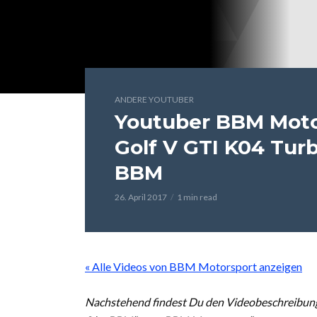
ANDERE YOUTUBER
Youtuber BBM Motor
Golf V GTI K04 Tur
BBM
26. April 2017
1 min read
« Alle Videos von BBM Motorsport anzeigen
Nachstehend findest Du den Videobeschreibungs