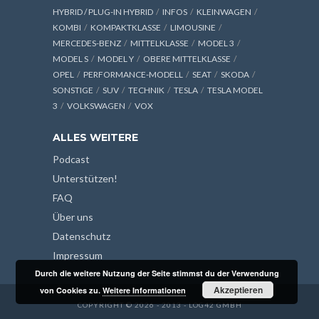
HYBRID / PLUG-IN HYBRID
INFOS
KLEINWAGEN
KOMBI
KOMPAKTKLASSE
LIMOUSINE
MERCEDES-BENZ
MITTELKLASSE
MODEL 3
MODEL S
MODEL Y
OBERE MITTELKLASSE
OPEL
PERFORMANCE-MODELL
SEAT
SKODA
SONSTIGE
SUV
TECHNIK
TESLA
TESLA MODEL
3
VOLKSWAGEN
VOX
ALLES WEITERE
Podcast
Unterstützen!
FAQ
Über uns
Datenschutz
Impressum
Durch die weitere Nutzung der Seite stimmst du der Verwendung
Akzeptieren
von Cookies zu.
Weitere Informationen
COPYRIGHT © 2026 - 2013 - LOG42 GMBH