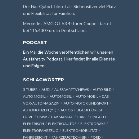
Der Fiat Qubo L bietet als Siebensitzer viel Platz
und Flexibilität für Familien.
Mercedes AMG GT 53 4-Türer Coupe startet
bei 115.430 Euro in Deutschland.
PODCAST
Ein Mal die Woche veröffentlichen wir unseren
Ausfahrt.tv Podcast.
Hier findet ihr alle Dienste
und Folgen
.
SCHLAGWÖRTER
5-TÜRER
AUDI
AUSFAHRTTV NEWS
AUTO BILD
AUTO MOBIL
AUTOMOBIL
AUTO MOBIL – DAS
VOX-AUTOMAGAZIN
AUTO MOTOR UND SPORT
AUTONOTIZEN (YT)
AUTOS
BLACK FOREST
DRIVE
BMW
CAR MANIAC
CARS
EINFACH
ELEKTRISCH
ELEKTROAUTOS
ELEKTROBAYS
ELEKTROFAHRZEUG
ELEKTROMOBILITÄT
FAHRBERICHT
FAHRZEUGTECHNIK
FORD