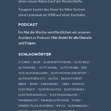
einen neuen Rekord auf der Nordschleife.
Peugeot testet das Steer-by-Wire-System
ohne Lenksäule im 2008 auf einer Kartbahn.
PODCAST
Ein Mal die Woche veröffentlichen wir unseren
Ausfahrt.tv Podcast.
Hier findet ihr alle Dienste
und Folgen
.
SCHLAGWÖRTER
5-TÜRER
AUDI
AUSFAHRTTV NEWS
AUTO BILD
AUTOMOBIL
AUTO MOBIL
AUTO MOBIL – DAS
VOX-AUTOMAGAZIN
AUTO MOTOR UND SPORT
AUTONOTIZEN (YT)
AUTOS
BLACK FOREST
DRIVE
BMW
CAR MANIAC
CARS
EINFACH
ELEKTRISCH
ELEKTROAUTOS
ELEKTROBAYS
ELEKTROFAHRZEUG
ELEKTROMOBILITÄT
FAHRBERICHT
FAHRZEUGTECHNIK
FORD
HYBRID / PLUG-IN HYBRID
INFOS
KLEINWAGEN