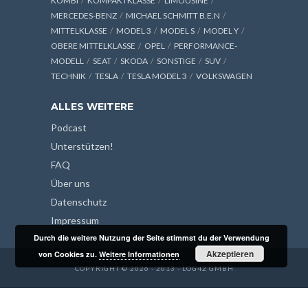
KOMBI
KOMPAKTKLASSE
LIMOUSINE
MERCEDES-BENZ
MICHAEL SCHMITT B.E.N
MITTELKLASSE
MODEL 3
MODEL S
MODEL Y
OBERE MITTELKLASSE
OPEL
PERFORMANCE-
MODELL
SEAT
SKODA
SONSTIGE
SUV
TECHNIK
TESLA
TESLA MODEL 3
VOLKSWAGEN
ALLES WEITERE
Podcast
Unterstützen!
FAQ
Über uns
Datenschutz
Impressum
Durch die weitere Nutzung der Seite stimmst du der Verwendung
Akzeptieren
von Cookies zu.
Weitere Informationen
COPYRIGHT © 2026 - 2013 - LOG42 GMBH